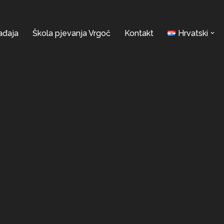
ađaja
Škola pjevanja Vrgoč
Kontakt
Hrvatski